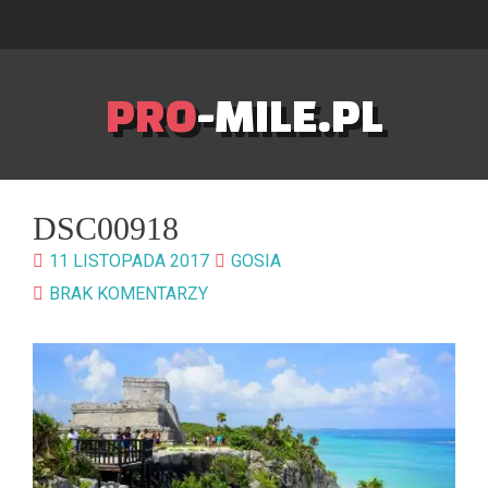
PRO
-MILE.PL
DSC00918
11 LISTOPADA 2017
GOSIA
BRAK KOMENTARZY