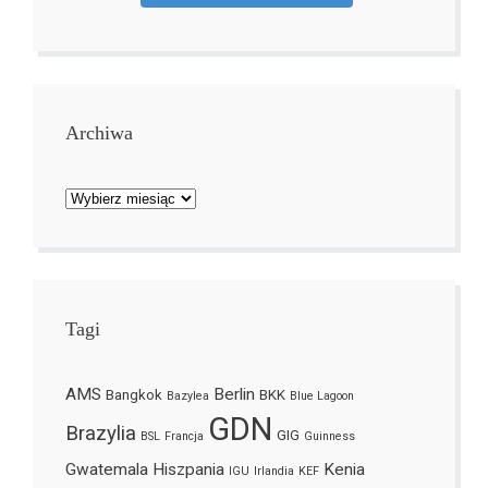
Archiwa
Archiwa
Tagi
AMS
Berlin
Bangkok
BKK
Bazylea
Blue Lagoon
GDN
Brazylia
GIG
BSL
Francja
Guinness
Gwatemala
Hiszpania
Kenia
IGU
Irlandia
KEF