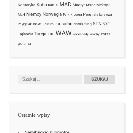
MAD
Kuba
Kostaryka
Madryt
Meksyk
Kutaisi
Mdina
Niemcy
Norwegia
Peru
MLH
Park Krugera
rafa koralowa
safari
STN
snorkeling
SXF
Reykjavík
Rio de Janeiro
RPA
WAW
Turcja
Tajlandia
TXL
zorza
wodospady
Włochy
polarna
Ostatnie wpisy
Namibijskie kilometry