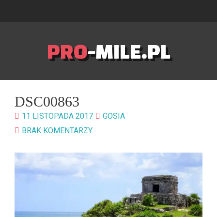
PRO
-MILE.PL
DSC00863
11 LISTOPADA 2017
GOSIA
BRAK KOMENTARZY