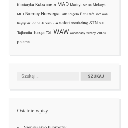
MAD
Kuba
Kostaryka
Madryt
Meksyk
Kutaisi
Mdina
Niemcy
Norwegia
Peru
MLH
Park Krugera
rafa koralowa
safari
STN
snorkeling
SXF
Reykjavík
Rio de Janeiro
RPA
WAW
Turcja
Tajlandia
TXL
zorza
wodospady
Włochy
polarna
Ostatnie wpisy
Namibijskie kilometry