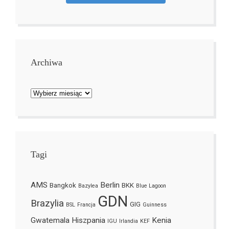
Archiwa
Archiwa
Tagi
AMS
Berlin
Bangkok
BKK
Bazylea
Blue Lagoon
GDN
Brazylia
GIG
BSL
Francja
Guinness
Gwatemala
Hiszpania
Kenia
IGU
Irlandia
KEF