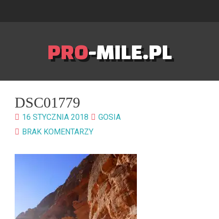
PRO
-MILE.PL
DSC01779
16 STYCZNIA 2018
GOSIA
BRAK KOMENTARZY