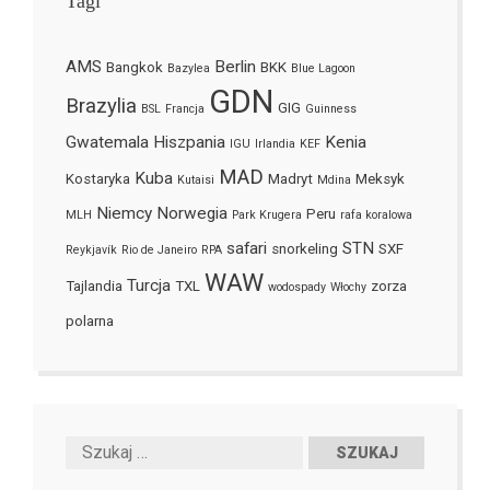
Tagi
AMS
Berlin
Bangkok
BKK
Bazylea
Blue Lagoon
GDN
Brazylia
GIG
BSL
Francja
Guinness
Gwatemala
Hiszpania
Kenia
IGU
Irlandia
KEF
MAD
Kuba
Kostaryka
Madryt
Meksyk
Kutaisi
Mdina
Niemcy
Norwegia
Peru
MLH
Park Krugera
rafa koralowa
safari
STN
snorkeling
SXF
Reykjavík
Rio de Janeiro
RPA
WAW
Turcja
Tajlandia
TXL
zorza
wodospady
Włochy
polarna