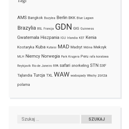
Tagi
AMS
Berlin
Bangkok
BKK
Bazylea
Blue Lagoon
GDN
Brazylia
GIG
BSL
Francja
Guinness
Gwatemala
Hiszpania
Kenia
IGU
Irlandia
KEF
MAD
Kuba
Kostaryka
Madryt
Meksyk
Kutaisi
Mdina
Niemcy
Norwegia
Peru
MLH
Park Krugera
rafa koralowa
safari
STN
snorkeling
SXF
Reykjavík
Rio de Janeiro
RPA
WAW
Turcja
Tajlandia
TXL
zorza
wodospady
Włochy
polarna