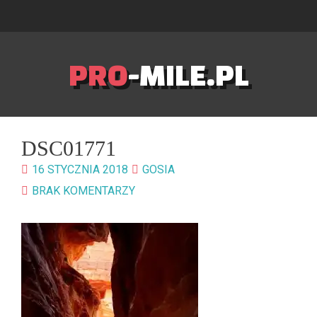
PRO
-MILE.PL
DSC01771
16 STYCZNIA 2018
GOSIA
BRAK KOMENTARZY