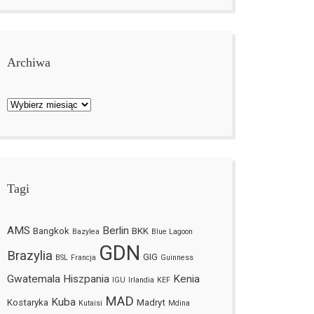
Archiwa
Archiwa
Tagi
AMS
Berlin
Bangkok
BKK
Bazylea
Blue Lagoon
GDN
Brazylia
GIG
BSL
Francja
Guinness
Gwatemala
Hiszpania
Kenia
IGU
Irlandia
KEF
MAD
Kuba
Kostaryka
Madryt
Kutaisi
Mdina