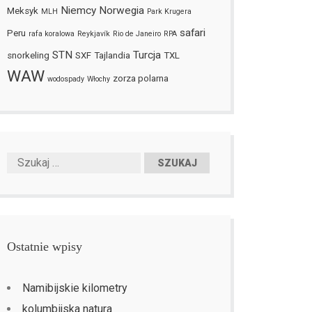
Niemcy
Norwegia
Meksyk
MLH
Park Krugera
safari
Peru
rafa koralowa
Reykjavík
Rio de Janeiro
RPA
STN
Turcja
snorkeling
SXF
Tajlandia
TXL
WAW
zorza polarna
wodospady
Włochy
Ostatnie wpisy
Namibijskie kilometry
kolumbijska natura