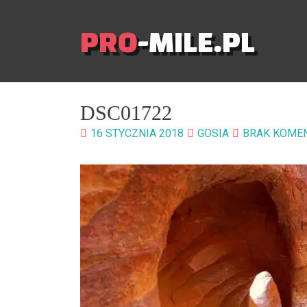
PRO
-MILE.PL
DSC01722
16 STYCZNIA 2018
GOSIA
BRAK KOME