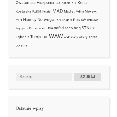
Gwatemala
Hiszpania
Kenia
IGU
Irlandia
KEF
MAD
Kuba
Kostaryka
Madryt
Meksyk
Kutaisi
Mdina
Niemcy
Norwegia
Peru
MLH
Park Krugera
rafa koralowa
safari
STN
snorkeling
SXF
Reykjavík
Rio de Janeiro
RPA
WAW
Turcja
Tajlandia
TXL
zorza
wodospady
Włochy
polarna
Ostatnie wpisy