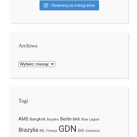
Obserwuj na Instagramie
Archiwa
Archiwa
Tagi
AMS
Berlin
Bangkok
BKK
Bazylea
Blue Lagoon
GDN
Brazylia
GIG
BSL
Francja
Guinness