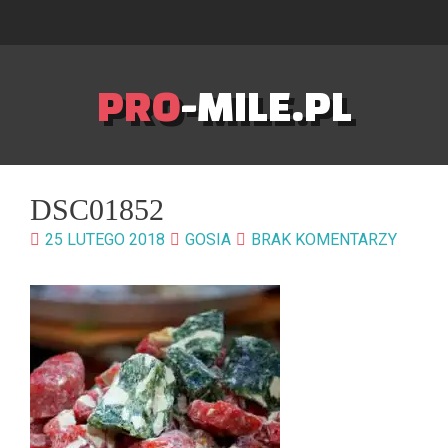
PRO
-MILE.PL
DSC01852
25 LUTEGO 2018
GOSIA
BRAK KOMENTARZY