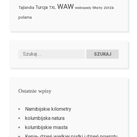
WAW
Turcja
Tajlandia
TXL
zorza
wodospady
Włochy
polarna
Ostatnie wpisy
Namibijskie kilometry
kolumbijska natura
kolumbijskie miasta
Kenia- dzień wielkiej piątki i dzień powrotu