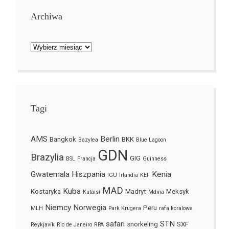
Archiwa
Archiwa
Tagi
AMS
Berlin
Bangkok
BKK
Bazylea
Blue Lagoon
GDN
Brazylia
GIG
BSL
Francja
Guinness
Gwatemala
Hiszpania
Kenia
IGU
Irlandia
KEF
MAD
Kuba
Kostaryka
Madryt
Meksyk
Kutaisi
Mdina
Niemcy
Norwegia
Peru
MLH
Park Krugera
rafa koralowa
safari
STN
snorkeling
SXF
Reykjavík
Rio de Janeiro
RPA