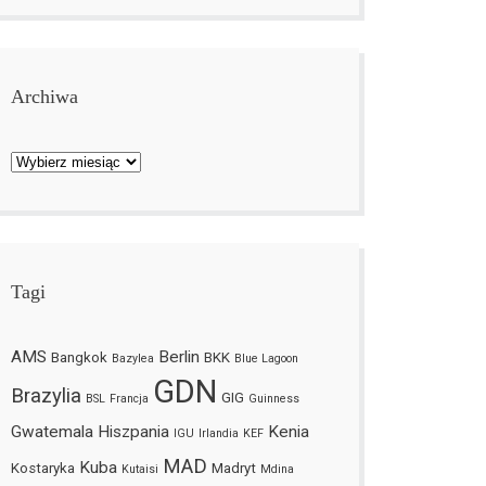
Archiwa
Archiwa
Tagi
AMS
Berlin
Bangkok
BKK
Bazylea
Blue Lagoon
GDN
Brazylia
GIG
BSL
Francja
Guinness
Gwatemala
Hiszpania
Kenia
IGU
Irlandia
KEF
MAD
Kuba
Kostaryka
Madryt
Kutaisi
Mdina