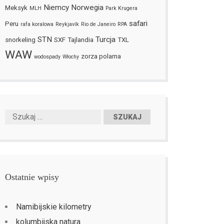
Niemcy
Norwegia
Meksyk
MLH
Park Krugera
safari
Peru
rafa koralowa
Reykjavík
Rio de Janeiro
RPA
STN
Turcja
snorkeling
SXF
Tajlandia
TXL
WAW
zorza polarna
wodospady
Włochy
Ostatnie wpisy
Namibijskie kilometry
kolumbijska natura