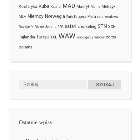
MAD
Kuba
Kostaryka
Madryt
Meksyk
Kutaisi
Mdina
Niemcy
Norwegia
Peru
MLH
Park Krugera
rafa koralowa
safari
STN
snorkeling
SXF
Reykjavík
Rio de Janeiro
RPA
WAW
Turcja
Tajlandia
TXL
zorza
wodospady
Włochy
polarna
Ostatnie wpisy