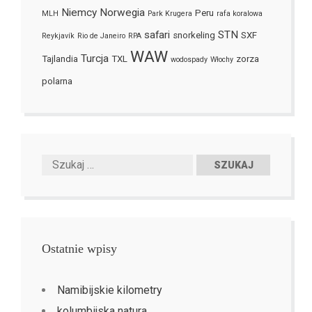
Niemcy
Norwegia
Peru
MLH
Park Krugera
rafa koralowa
safari
STN
snorkeling
SXF
Reykjavík
Rio de Janeiro
RPA
WAW
Turcja
Tajlandia
TXL
zorza
wodospady
Włochy
polarna
Ostatnie wpisy
Namibijskie kilometry
kolumbijska natura