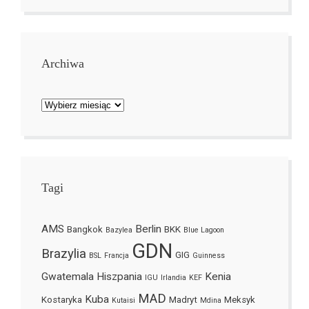
Archiwa
Archiwa
Tagi
AMS
Berlin
Bangkok
BKK
Bazylea
Blue Lagoon
GDN
Brazylia
GIG
BSL
Francja
Guinness
Gwatemala
Hiszpania
Kenia
IGU
Irlandia
KEF
MAD
Kuba
Kostaryka
Madryt
Meksyk
Kutaisi
Mdina