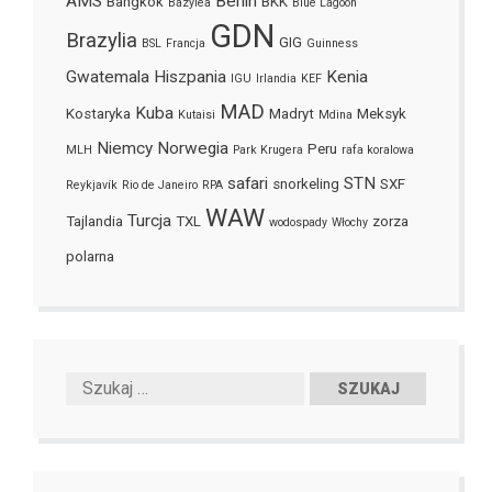
AMS
Berlin
Bangkok
BKK
Bazylea
Blue Lagoon
GDN
Brazylia
GIG
BSL
Francja
Guinness
Gwatemala
Hiszpania
Kenia
IGU
Irlandia
KEF
MAD
Kuba
Kostaryka
Madryt
Meksyk
Kutaisi
Mdina
Niemcy
Norwegia
Peru
MLH
Park Krugera
rafa koralowa
safari
STN
snorkeling
SXF
Reykjavík
Rio de Janeiro
RPA
WAW
Turcja
Tajlandia
TXL
zorza
wodospady
Włochy
polarna