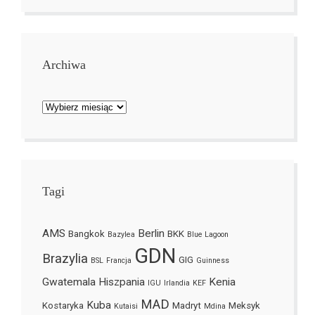
Archiwa
Archiwa
Tagi
AMS
Berlin
Bangkok
BKK
Bazylea
Blue Lagoon
GDN
Brazylia
GIG
BSL
Francja
Guinness
Gwatemala
Hiszpania
Kenia
IGU
Irlandia
KEF
MAD
Kuba
Kostaryka
Madryt
Meksyk
Kutaisi
Mdina