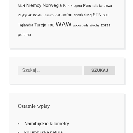
Niemcy
Norwegia
Peru
MLH
Park Krugera
rafa koralowa
safari
STN
snorkeling
SXF
Reykjavík
Rio de Janeiro
RPA
WAW
Turcja
Tajlandia
TXL
zorza
wodospady
Włochy
polarna
Ostatnie wpisy
Namibijskie kilometry
kolumbijska natura