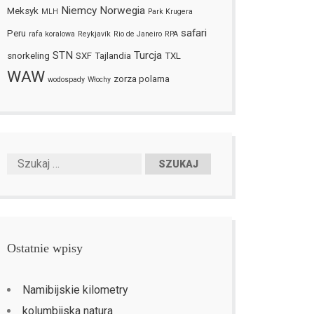
Niemcy
Norwegia
Meksyk
MLH
Park Krugera
safari
Peru
rafa koralowa
Reykjavík
Rio de Janeiro
RPA
STN
Turcja
snorkeling
SXF
Tajlandia
TXL
WAW
zorza polarna
wodospady
Włochy
Ostatnie wpisy
Namibijskie kilometry
kolumbijska natura