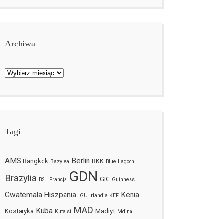
Archiwa
Archiwa
Tagi
AMS
Berlin
Bangkok
BKK
Bazylea
Blue Lagoon
GDN
Brazylia
GIG
BSL
Francja
Guinness
Gwatemala
Hiszpania
Kenia
IGU
Irlandia
KEF
MAD
Kuba
Kostaryka
Madryt
Kutaisi
Mdina