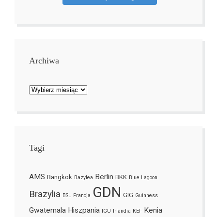
Archiwa
Archiwa
Tagi
AMS
Berlin
Bangkok
BKK
Bazylea
Blue Lagoon
GDN
Brazylia
GIG
BSL
Francja
Guinness
Gwatemala
Hiszpania
Kenia
IGU
Irlandia
KEF