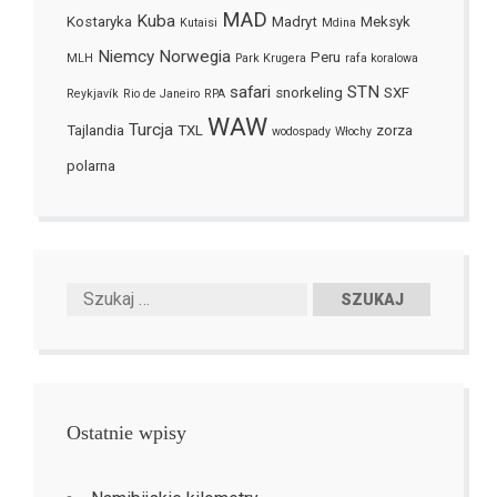
MAD
Kuba
Kostaryka
Madryt
Meksyk
Kutaisi
Mdina
Niemcy
Norwegia
Peru
MLH
Park Krugera
rafa koralowa
safari
STN
snorkeling
SXF
Reykjavík
Rio de Janeiro
RPA
WAW
Turcja
Tajlandia
TXL
zorza
wodospady
Włochy
polarna
Ostatnie wpisy