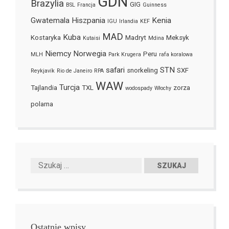
GDN
Brazylia
GIG
BSL
Francja
Guinness
Gwatemala
Hiszpania
Kenia
IGU
Irlandia
KEF
MAD
Kuba
Kostaryka
Madryt
Meksyk
Kutaisi
Mdina
Niemcy
Norwegia
Peru
MLH
Park Krugera
rafa koralowa
safari
STN
snorkeling
SXF
Reykjavík
Rio de Janeiro
RPA
WAW
Turcja
Tajlandia
TXL
zorza
wodospady
Włochy
polarna
Ostatnie wpisy