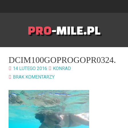
PRO
-MILE.PL
DCIM100GOPROGOPR0324.
14 LUTEGO 2016
KONRAD
BRAK KOMENTARZY