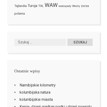
WAW
Turcja
Tajlandia
TXL
zorza
wodospady
Włochy
polarna
Ostatnie wpisy
Namibijskie kilometry
kolumbijska natura
kolumbijskie miasta
Kenia- dzień wielkiej piątki i dzień powrotu