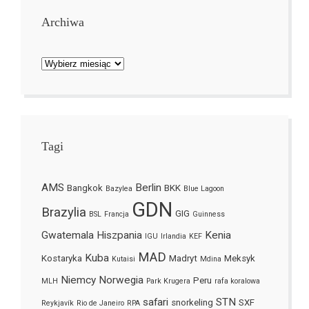
Archiwa
Archiwa
Tagi
AMS
Berlin
Bangkok
BKK
Bazylea
Blue Lagoon
GDN
Brazylia
GIG
BSL
Francja
Guinness
Gwatemala
Hiszpania
Kenia
IGU
Irlandia
KEF
MAD
Kuba
Kostaryka
Madryt
Meksyk
Kutaisi
Mdina
Niemcy
Norwegia
Peru
MLH
Park Krugera
rafa koralowa
safari
STN
snorkeling
SXF
Reykjavík
Rio de Janeiro
RPA