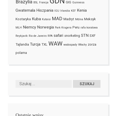
GDN
Brazylia
GIG
BSL
Francja
Guinness
Gwatemala
Hiszpania
Kenia
IGU
Irlandia
KEF
MAD
Kuba
Kostaryka
Madryt
Meksyk
Kutaisi
Mdina
Niemcy
Norwegia
Peru
MLH
Park Krugera
rafa koralowa
safari
STN
snorkeling
SXF
Reykjavík
Rio de Janeiro
RPA
WAW
Turcja
Tajlandia
TXL
zorza
wodospady
Włochy
polarna
Ostatnie wpisy