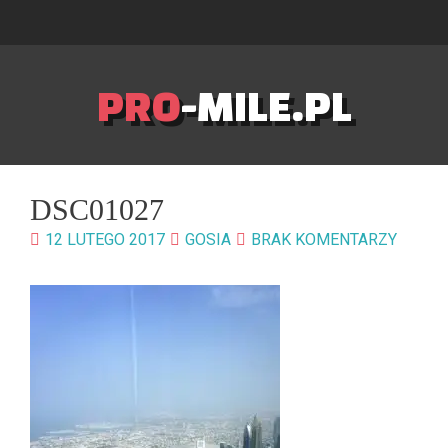
PRO
-MILE.PL
DSC01027
12 LUTEGO 2017
GOSIA
BRAK KOMENTARZY