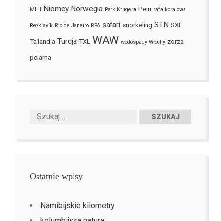
Niemcy
Norwegia
Peru
MLH
Park Krugera
rafa koralowa
safari
STN
snorkeling
SXF
Reykjavík
Rio de Janeiro
RPA
WAW
Turcja
Tajlandia
TXL
zorza
wodospady
Włochy
polarna
Ostatnie wpisy
Namibijskie kilometry
kolumbijska natura