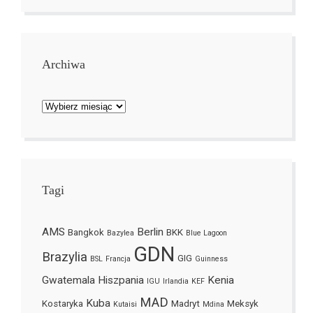
Archiwa
Archiwa
Tagi
AMS
Berlin
Bangkok
BKK
Bazylea
Blue Lagoon
GDN
Brazylia
GIG
BSL
Francja
Guinness
Gwatemala
Hiszpania
Kenia
IGU
Irlandia
KEF
MAD
Kuba
Kostaryka
Madryt
Meksyk
Kutaisi
Mdina