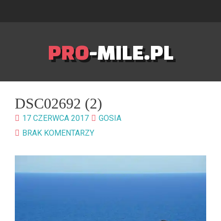
PRO
-MILE.PL
DSC02692 (2)
17 CZERWCA 2017
GOSIA
BRAK KOMENTARZY