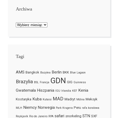
Archiwa
Archiwa
Tagi
AMS
Berlin
Bangkok
BKK
Bazylea
Blue Lagoon
GDN
Brazylia
GIG
BSL
Francja
Guinness
Gwatemala
Hiszpania
Kenia
IGU
Irlandia
KEF
MAD
Kuba
Kostaryka
Madryt
Meksyk
Kutaisi
Mdina
Niemcy
Norwegia
Peru
MLH
Park Krugera
rafa koralowa
safari
STN
snorkeling
SXF
Reykjavík
Rio de Janeiro
RPA