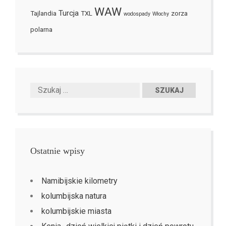
WAW
Turcja
Tajlandia
TXL
zorza
wodospady
Włochy
polarna
Ostatnie wpisy
Namibijskie kilometry
kolumbijska natura
kolumbijskie miasta