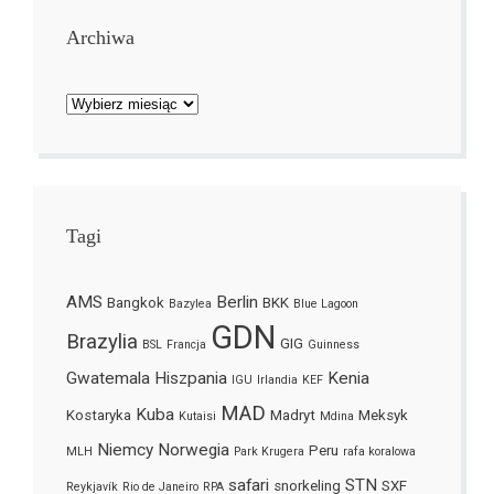
Archiwa
Archiwa
Tagi
AMS
Berlin
Bangkok
BKK
Bazylea
Blue Lagoon
GDN
Brazylia
GIG
BSL
Francja
Guinness
Gwatemala
Hiszpania
Kenia
IGU
Irlandia
KEF
MAD
Kuba
Kostaryka
Madryt
Meksyk
Kutaisi
Mdina
Niemcy
Norwegia
Peru
MLH
Park Krugera
rafa koralowa
safari
STN
snorkeling
SXF
Reykjavík
Rio de Janeiro
RPA