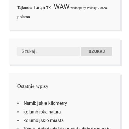
WAW
Turcja
Tajlandia
TXL
zorza
wodospady
Włochy
polarna
Ostatnie wpisy
Namibijskie kilometry
kolumbijska natura
kolumbijskie miasta