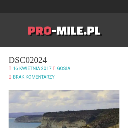
PRO
-MILE.PL
DSC02024
16 KWIETNIA 2017
GOSIA
BRAK KOMENTARZY