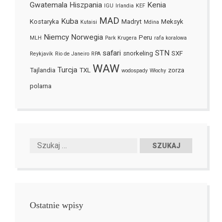
Gwatemala
Hiszpania
Kenia
IGU
Irlandia
KEF
MAD
Kuba
Kostaryka
Madryt
Meksyk
Kutaisi
Mdina
Niemcy
Norwegia
Peru
MLH
Park Krugera
rafa koralowa
safari
STN
snorkeling
SXF
Reykjavík
Rio de Janeiro
RPA
WAW
Turcja
Tajlandia
TXL
zorza
wodospady
Włochy
polarna
Ostatnie wpisy