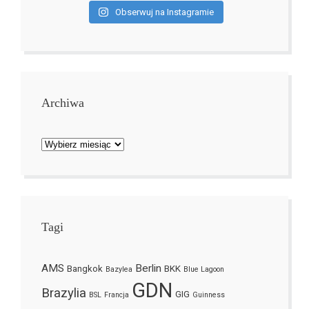
Obserwuj na Instagramie
Archiwa
Archiwa
Tagi
AMS
Berlin
Bangkok
BKK
Bazylea
Blue Lagoon
GDN
Brazylia
GIG
BSL
Francja
Guinness