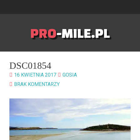
PRO
-MILE.PL
DSC01854
16 KWIETNIA 2017
GOSIA
BRAK KOMENTARZY