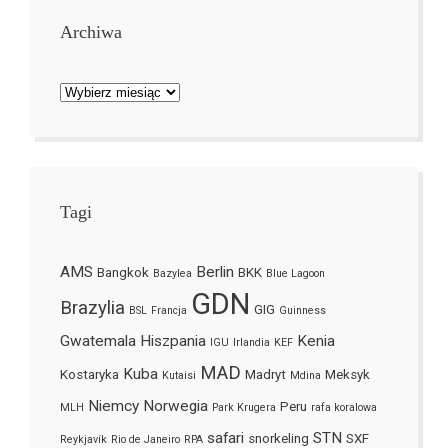
Archiwa
Archiwa
Tagi
AMS
Berlin
Bangkok
BKK
Bazylea
Blue Lagoon
GDN
Brazylia
GIG
BSL
Francja
Guinness
Gwatemala
Hiszpania
Kenia
IGU
Irlandia
KEF
MAD
Kuba
Kostaryka
Madryt
Meksyk
Kutaisi
Mdina
Niemcy
Norwegia
Peru
MLH
Park Krugera
rafa koralowa
safari
STN
snorkeling
SXF
Reykjavík
Rio de Janeiro
RPA