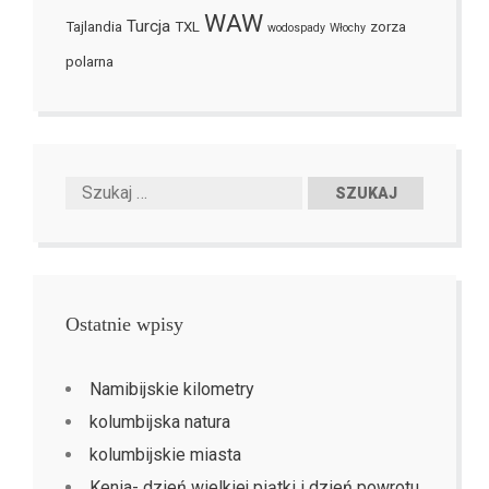
WAW
Turcja
Tajlandia
TXL
zorza
wodospady
Włochy
polarna
Ostatnie wpisy
Namibijskie kilometry
kolumbijska natura
kolumbijskie miasta
Kenia- dzień wielkiej piątki i dzień powrotu