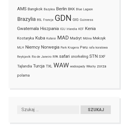
AMS
Berlin
Bangkok
BKK
Bazylea
Blue Lagoon
GDN
Brazylia
GIG
BSL
Francja
Guinness
Gwatemala
Hiszpania
Kenia
IGU
Irlandia
KEF
MAD
Kuba
Kostaryka
Madryt
Meksyk
Kutaisi
Mdina
Niemcy
Norwegia
Peru
MLH
Park Krugera
rafa koralowa
safari
STN
snorkeling
SXF
Reykjavík
Rio de Janeiro
RPA
WAW
Turcja
Tajlandia
TXL
zorza
wodospady
Włochy
polarna