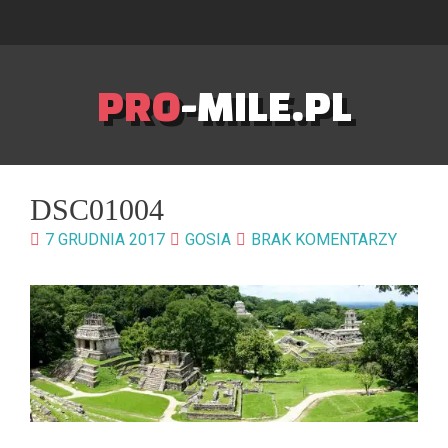
PRO
-MILE.PL
DSC01004
7 GRUDNIA 2017
GOSIA
BRAK KOMENTARZY