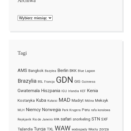
Archiwa
Archiwa
Tagi
AMS
Berlin
Bangkok
BKK
Bazylea
Blue Lagoon
GDN
Brazylia
GIG
BSL
Francja
Guinness
Gwatemala
Hiszpania
Kenia
IGU
Irlandia
KEF
MAD
Kuba
Kostaryka
Madryt
Meksyk
Kutaisi
Mdina
Niemcy
Norwegia
Peru
MLH
Park Krugera
rafa koralowa
safari
STN
snorkeling
SXF
Reykjavík
Rio de Janeiro
RPA
WAW
Turcja
Tajlandia
TXL
zorza
wodospady
Włochy