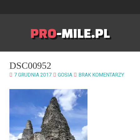
PRO
-MILE.PL
DSC00952
7 GRUDNIA 2017
GOSIA
BRAK KOMENTARZY