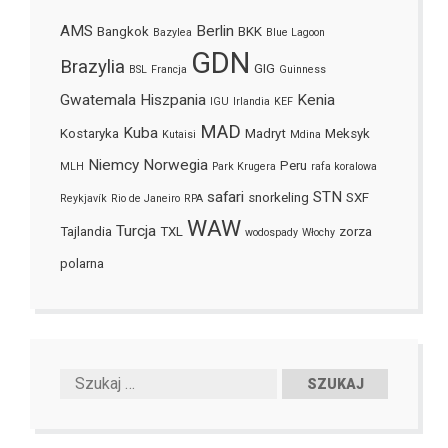
AMS
Berlin
Bangkok
BKK
Bazylea
Blue Lagoon
GDN
Brazylia
GIG
BSL
Francja
Guinness
Gwatemala
Hiszpania
Kenia
IGU
Irlandia
KEF
MAD
Kuba
Kostaryka
Madryt
Meksyk
Kutaisi
Mdina
Niemcy
Norwegia
Peru
MLH
Park Krugera
rafa koralowa
safari
STN
snorkeling
SXF
Reykjavík
Rio de Janeiro
RPA
WAW
Turcja
Tajlandia
TXL
zorza
wodospady
Włochy
polarna