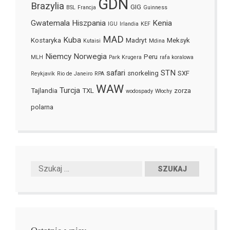
GDN
Brazylia
GIG
BSL
Francja
Guinness
Gwatemala
Hiszpania
Kenia
IGU
Irlandia
KEF
MAD
Kuba
Kostaryka
Madryt
Meksyk
Kutaisi
Mdina
Niemcy
Norwegia
Peru
MLH
Park Krugera
rafa koralowa
safari
STN
snorkeling
SXF
Reykjavík
Rio de Janeiro
RPA
WAW
Turcja
Tajlandia
TXL
zorza
wodospady
Włochy
polarna