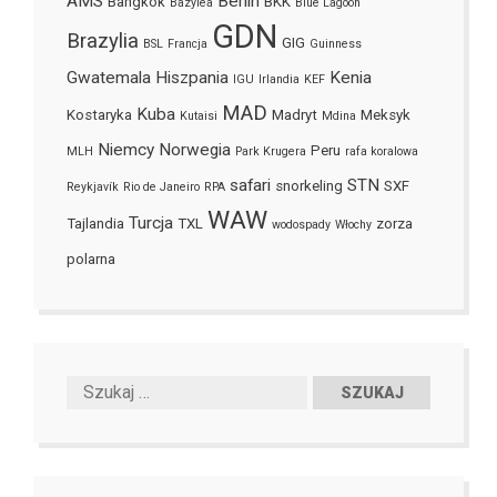
AMS
Berlin
Bangkok
BKK
Bazylea
Blue Lagoon
GDN
Brazylia
GIG
BSL
Francja
Guinness
Gwatemala
Hiszpania
Kenia
IGU
Irlandia
KEF
MAD
Kuba
Kostaryka
Madryt
Meksyk
Kutaisi
Mdina
Niemcy
Norwegia
Peru
MLH
Park Krugera
rafa koralowa
safari
STN
snorkeling
SXF
Reykjavík
Rio de Janeiro
RPA
WAW
Turcja
Tajlandia
TXL
zorza
wodospady
Włochy
polarna