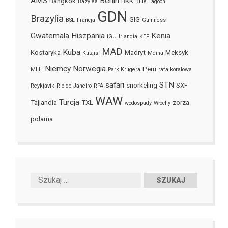
AMS
Berlin
Bangkok
BKK
Bazylea
Blue Lagoon
GDN
Brazylia
GIG
BSL
Francja
Guinness
Gwatemala
Hiszpania
Kenia
IGU
Irlandia
KEF
MAD
Kuba
Kostaryka
Madryt
Meksyk
Kutaisi
Mdina
Niemcy
Norwegia
Peru
MLH
Park Krugera
rafa koralowa
safari
STN
snorkeling
SXF
Reykjavík
Rio de Janeiro
RPA
WAW
Turcja
Tajlandia
TXL
zorza
wodospady
Włochy
polarna