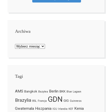
Archiwa
Archiwa
Tagi
AMS
Berlin
Bangkok
BKK
Bazylea
Blue Lagoon
GDN
Brazylia
GIG
BSL
Francja
Guinness
Gwatemala
Hiszpania
Kenia
IGU
Irlandia
KEF