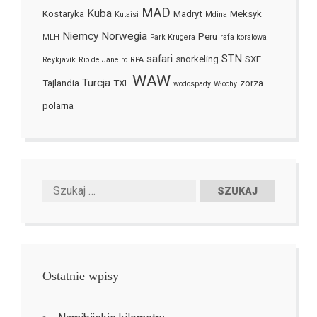
MAD
Kuba
Kostaryka
Madryt
Meksyk
Kutaisi
Mdina
Niemcy
Norwegia
Peru
MLH
Park Krugera
rafa koralowa
safari
STN
snorkeling
SXF
Reykjavík
Rio de Janeiro
RPA
WAW
Turcja
Tajlandia
TXL
zorza
wodospady
Włochy
polarna
Ostatnie wpisy