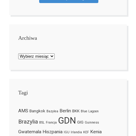
Archiwa
Archiwa
Tagi
AMS
Berlin
Bangkok
BKK
Bazylea
Blue Lagoon
GDN
Brazylia
GIG
BSL
Francja
Guinness
Gwatemala
Hiszpania
Kenia
IGU
Irlandia
KEF