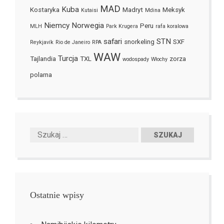
MAD
Kuba
Kostaryka
Madryt
Meksyk
Kutaisi
Mdina
Niemcy
Norwegia
Peru
MLH
Park Krugera
rafa koralowa
safari
STN
snorkeling
SXF
Reykjavík
Rio de Janeiro
RPA
WAW
Turcja
Tajlandia
TXL
zorza
wodospady
Włochy
polarna
Ostatnie wpisy