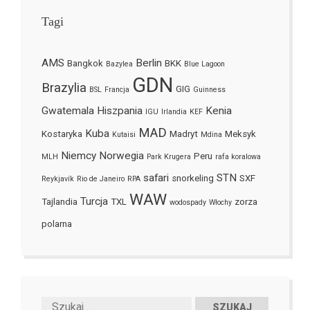
Tagi
AMS
Berlin
Bangkok
BKK
Bazylea
Blue Lagoon
GDN
Brazylia
GIG
BSL
Francja
Guinness
Gwatemala
Hiszpania
Kenia
IGU
Irlandia
KEF
MAD
Kuba
Kostaryka
Madryt
Meksyk
Kutaisi
Mdina
Niemcy
Norwegia
Peru
MLH
Park Krugera
rafa koralowa
safari
STN
snorkeling
SXF
Reykjavík
Rio de Janeiro
RPA
WAW
Turcja
Tajlandia
TXL
zorza
wodospady
Włochy
polarna