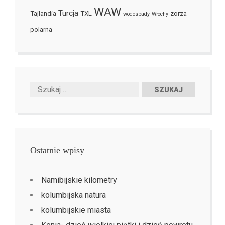
WAW
Turcja
Tajlandia
TXL
zorza
wodospady
Włochy
polarna
Ostatnie wpisy
Namibijskie kilometry
kolumbijska natura
kolumbijskie miasta