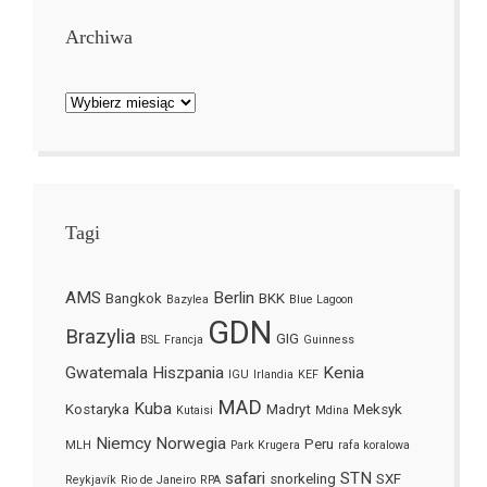
Archiwa
Archiwa
Tagi
AMS
Berlin
Bangkok
BKK
Bazylea
Blue Lagoon
GDN
Brazylia
GIG
BSL
Francja
Guinness
Gwatemala
Hiszpania
Kenia
IGU
Irlandia
KEF
MAD
Kuba
Kostaryka
Madryt
Meksyk
Kutaisi
Mdina
Niemcy
Norwegia
Peru
MLH
Park Krugera
rafa koralowa
safari
STN
snorkeling
SXF
Reykjavík
Rio de Janeiro
RPA