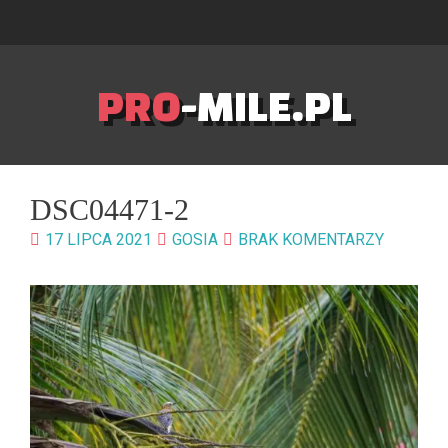
PRO
-MILE.PL
DSC04471-2
17 LIPCA 2021
GOSIA
BRAK KOMENTARZY