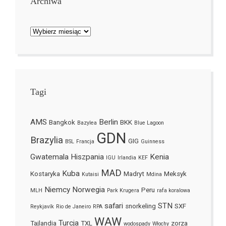
Archiwa
Archiwa
Tagi
AMS
Berlin
Bangkok
BKK
Bazylea
Blue Lagoon
GDN
Brazylia
GIG
BSL
Francja
Guinness
Gwatemala
Hiszpania
Kenia
IGU
Irlandia
KEF
MAD
Kuba
Kostaryka
Madryt
Meksyk
Kutaisi
Mdina
Niemcy
Norwegia
Peru
MLH
Park Krugera
rafa koralowa
safari
STN
snorkeling
SXF
Reykjavík
Rio de Janeiro
RPA
WAW
Turcja
Tajlandia
TXL
zorza
wodospady
Włochy