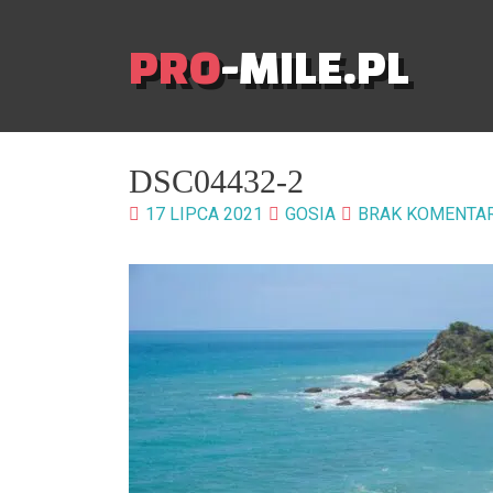
PRO
-MILE.PL
DSC04432-2
17 LIPCA 2021
GOSIA
BRAK KOMENTA