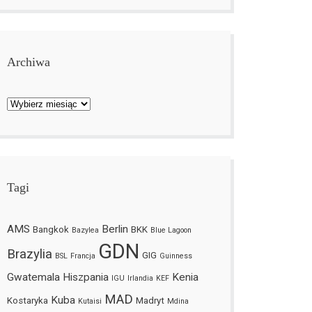
Archiwa
Archiwa
Tagi
AMS
Berlin
Bangkok
BKK
Bazylea
Blue Lagoon
GDN
Brazylia
GIG
BSL
Francja
Guinness
Gwatemala
Hiszpania
Kenia
IGU
Irlandia
KEF
MAD
Kuba
Kostaryka
Madryt
Kutaisi
Mdina