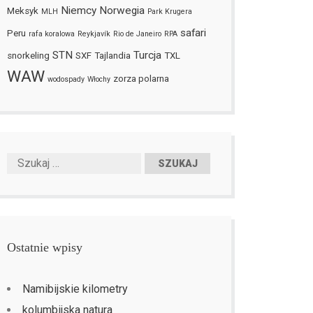
Niemcy
Norwegia
Meksyk
MLH
Park Krugera
safari
Peru
rafa koralowa
Reykjavík
Rio de Janeiro
RPA
STN
Turcja
snorkeling
SXF
Tajlandia
TXL
WAW
zorza polarna
wodospady
Włochy
Ostatnie wpisy
Namibijskie kilometry
kolumbijska natura