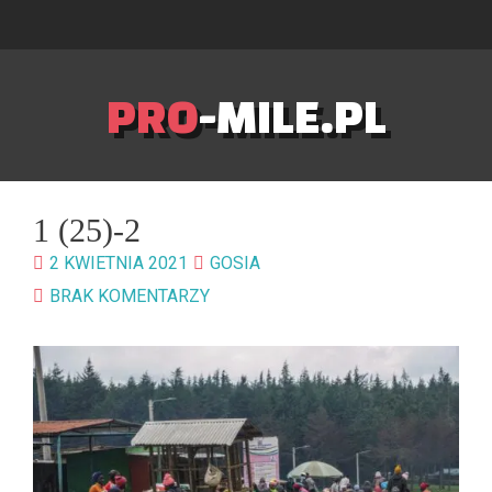
PRO
-MILE.PL
1 (25)-2
2 KWIETNIA 2021
GOSIA
BRAK KOMENTARZY