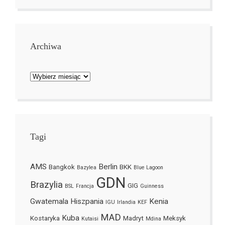
Archiwa
Archiwa
Tagi
AMS
Berlin
Bangkok
BKK
Bazylea
Blue Lagoon
GDN
Brazylia
GIG
BSL
Francja
Guinness
Gwatemala
Hiszpania
Kenia
IGU
Irlandia
KEF
MAD
Kuba
Kostaryka
Madryt
Meksyk
Kutaisi
Mdina