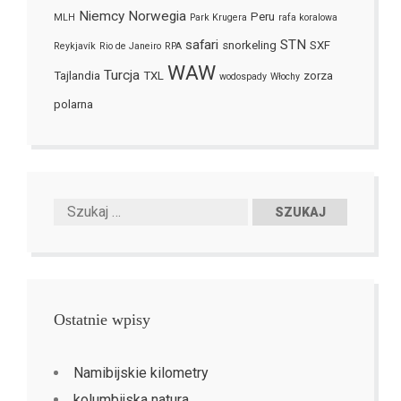
Niemcy
Norwegia
Peru
MLH
Park Krugera
rafa koralowa
safari
STN
snorkeling
SXF
Reykjavík
Rio de Janeiro
RPA
WAW
Turcja
Tajlandia
TXL
zorza
wodospady
Włochy
polarna
Ostatnie wpisy
Namibijskie kilometry
kolumbijska natura