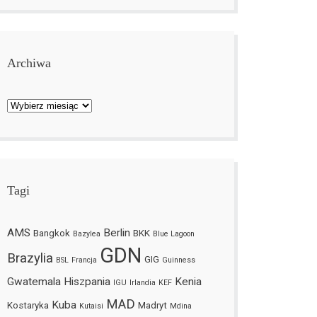
Archiwa
Archiwa
Tagi
AMS
Berlin
Bangkok
BKK
Bazylea
Blue Lagoon
GDN
Brazylia
GIG
BSL
Francja
Guinness
Gwatemala
Hiszpania
Kenia
IGU
Irlandia
KEF
MAD
Kuba
Kostaryka
Madryt
Kutaisi
Mdina