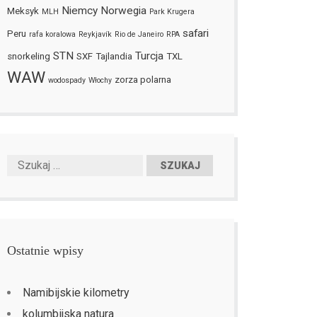
Niemcy
Norwegia
Meksyk
MLH
Park Krugera
safari
Peru
rafa koralowa
Reykjavík
Rio de Janeiro
RPA
STN
Turcja
snorkeling
SXF
Tajlandia
TXL
WAW
zorza polarna
wodospady
Włochy
Ostatnie wpisy
Namibijskie kilometry
kolumbijska natura