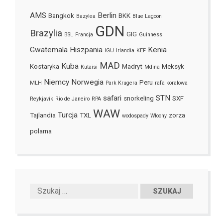
AMS
Berlin
Bangkok
BKK
Bazylea
Blue Lagoon
GDN
Brazylia
GIG
BSL
Francja
Guinness
Gwatemala
Hiszpania
Kenia
IGU
Irlandia
KEF
MAD
Kuba
Kostaryka
Madryt
Meksyk
Kutaisi
Mdina
Niemcy
Norwegia
Peru
MLH
Park Krugera
rafa koralowa
safari
STN
snorkeling
SXF
Reykjavík
Rio de Janeiro
RPA
WAW
Turcja
Tajlandia
TXL
zorza
wodospady
Włochy
polarna