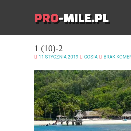
PRO
-MILE.PL
1 (10)-2
11 STYCZNIA 2019
GOSIA
BRAK KOME