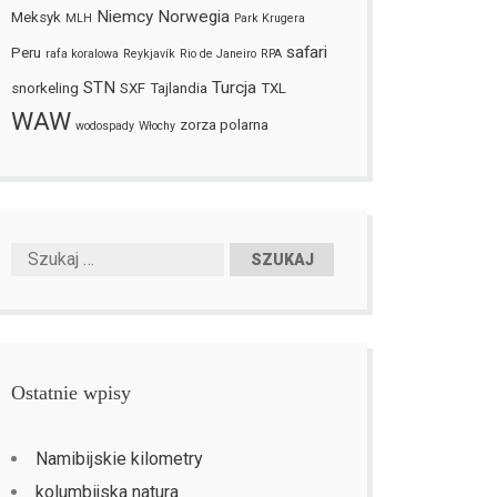
Niemcy
Norwegia
Meksyk
MLH
Park Krugera
safari
Peru
rafa koralowa
Reykjavík
Rio de Janeiro
RPA
STN
Turcja
snorkeling
SXF
Tajlandia
TXL
WAW
zorza polarna
wodospady
Włochy
Ostatnie wpisy
Namibijskie kilometry
kolumbijska natura