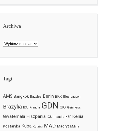
Archiwa
Archiwa
Tagi
AMS
Berlin
Bangkok
BKK
Bazylea
Blue Lagoon
GDN
Brazylia
GIG
BSL
Francja
Guinness
Gwatemala
Hiszpania
Kenia
IGU
Irlandia
KEF
MAD
Kuba
Kostaryka
Madryt
Kutaisi
Mdina