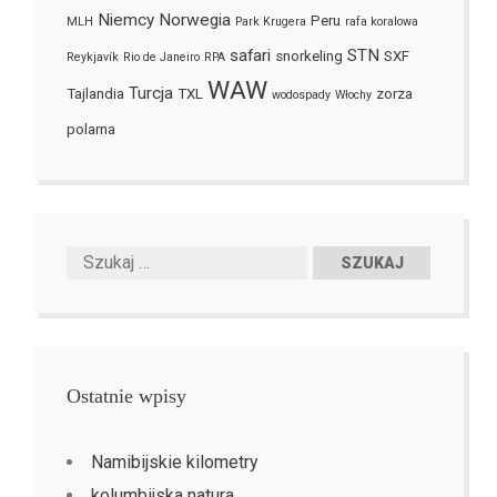
Niemcy
Norwegia
Peru
MLH
Park Krugera
rafa koralowa
safari
STN
snorkeling
SXF
Reykjavík
Rio de Janeiro
RPA
WAW
Turcja
Tajlandia
TXL
zorza
wodospady
Włochy
polarna
Ostatnie wpisy
Namibijskie kilometry
kolumbijska natura