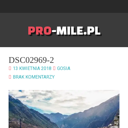
PRO
-MILE.PL
DSC02969-2
13 KWIETNIA 2018
GOSIA
BRAK KOMENTARZY