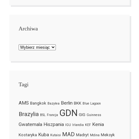
Archiwa
Archiwa
Tagi
AMS
Berlin
Bangkok
BKK
Bazylea
Blue Lagoon
GDN
Brazylia
GIG
BSL
Francja
Guinness
Gwatemala
Hiszpania
Kenia
IGU
Irlandia
KEF
MAD
Kuba
Kostaryka
Madryt
Meksyk
Kutaisi
Mdina