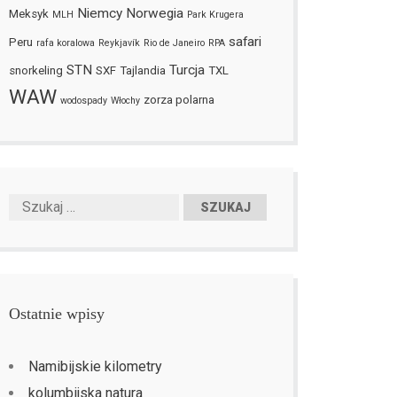
Niemcy
Norwegia
Meksyk
MLH
Park Krugera
safari
Peru
rafa koralowa
Reykjavík
Rio de Janeiro
RPA
STN
Turcja
snorkeling
SXF
Tajlandia
TXL
WAW
zorza polarna
wodospady
Włochy
Ostatnie wpisy
Namibijskie kilometry
kolumbijska natura