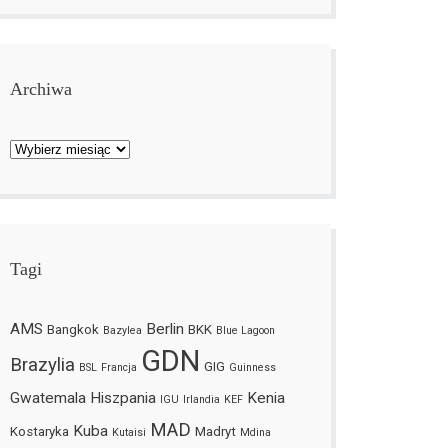
Archiwa
Archiwa
Tagi
AMS
Berlin
Bangkok
BKK
Bazylea
Blue Lagoon
GDN
Brazylia
GIG
BSL
Francja
Guinness
Gwatemala
Hiszpania
Kenia
IGU
Irlandia
KEF
MAD
Kuba
Kostaryka
Madryt
Kutaisi
Mdina